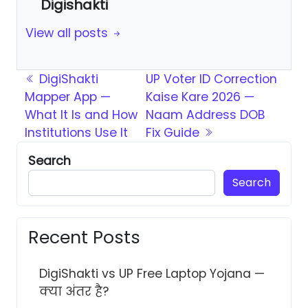
Digishakti
View all posts
Post navigation
DigiShakti
UP Voter ID Correction
Mapper App —
Kaise Kare 2026 —
What It Is and How
Naam Address DOB
Institutions Use It
Fix Guide
Search
Search
Recent Posts
DigiShakti vs UP Free Laptop Yojana —
क्या अंतर है?